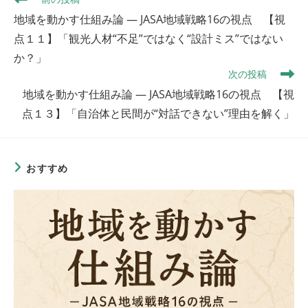
の
地域を動かす仕組み論 ― JASA地域戦略16の視点 【視
他
の
点１１】「観光人材“不足”ではなく“設計ミス”ではない
記
か？」
事
次の投稿
を
読
地域を動かす仕組み論 ― JASA地域戦略16の視点 【視
む
点１３】「自治体と民間が“対話できない”理由を解く」
おすすめ