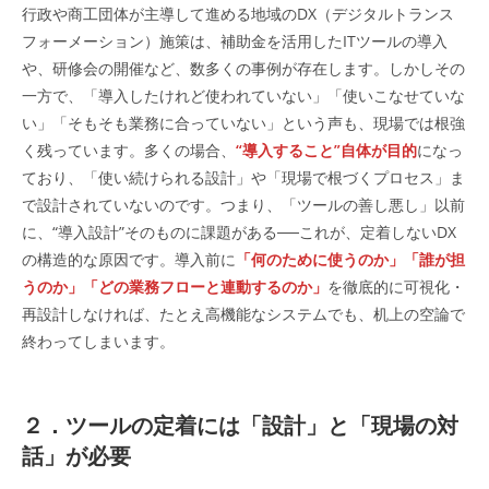
行政や商工団体が主導して進める地域のDX（デジタルトランス
フォーメーション）施策は、補助金を活用したITツールの導入
や、研修会の開催など、数多くの事例が存在します。しかしその
一方で、「導入したけれど使われていない」「使いこなせていな
い」「そもそも業務に合っていない」という声も、現場では根強
く残っています。多くの場合、
“導入すること”自体が目的
になっ
ており、「使い続けられる設計」や「現場で根づくプロセス」ま
で設計されていないのです。つまり、「ツールの善し悪し」以前
に、“導入設計”そのものに課題がある──これが、定着しないDX
の構造的な原因です。導入前に
「何のために使うのか」「誰が担
うのか」「どの業務フローと連動するのか」
を徹底的に可視化・
再設計しなければ、たとえ高機能なシステムでも、机上の空論で
終わってしまいます。
２．
ツールの定着には「設計」と「現場の対
話」が必要