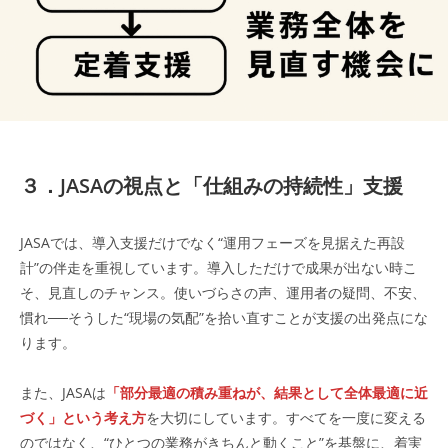
３．
JASAの視点と「仕組みの持続性」支援
JASAでは、導入支援だけでなく“運用フェーズを見据えた再設
計”の伴走を重視しています。導入しただけで成果が出ない時こ
そ、見直しのチャンス。使いづらさの声、運用者の疑問、不安、
慣れ──そうした“現場の気配”を拾い直すことが支援の出発点にな
ります。
また、JASAは
「部分最適の積み重ねが、結果として全体最適に近
づく」という考え方
を大切にしています。すべてを一度に変える
のではなく、“ひとつの業務がきちんと動くこと”を基盤に、着実