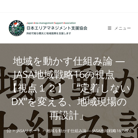
コ
ン
テ
ン
メニュー
ツ
へ
ス
地域を動かす仕組み論 ―
キ
ッ
JASA地域戦略16の視点
プ
【視点１２】「“定着しない
DX”を変える、地域現場の
再設計」
>
JASAリポート
>
地域を動かす仕組み論 ― JASA地域戦略16の視