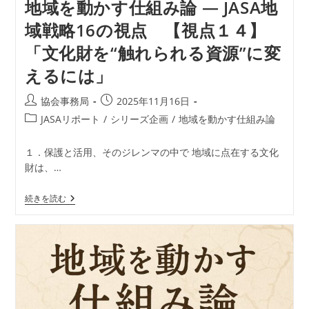
地域を動かす仕組み論 ― JASA地
体
験
域戦略16の視点 【視点１４】
型
交
「文化財を“触れられる資源”に変
流
―
えるには」
次
世
代
投
投
協会事務局
2025年11月16日
の
稿
稿
地
投
JASAリポート
/
シリーズ企画
/
地域を動かす仕組み論
域
者:
公
稿
価
開
カ
値
１．保護と活用、そのジレンマの中で 地域に点在する文化
日:
づ
テ
財は、…
く
ゴ
り」
リ
地
続きを読む
ー:
域
を
動
か
す
仕
組
み
論
―