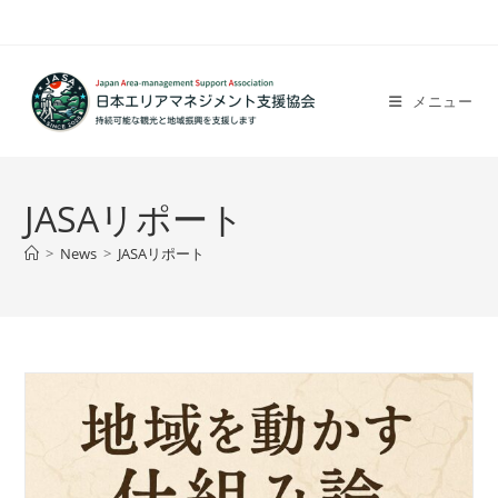
コ
ン
テ
ン
メニュー
ツ
へ
ス
JASAリポート
キ
ッ
>
News
>
JASAリポート
プ