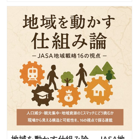
を
動
か
す
仕
組
み
論
―
JASA
地
域
戦
略
16
の
視
点
【視
点
１
２】
「“定
着
し
な
い
地域を動かす仕組み論 ― JASA地
DX”を