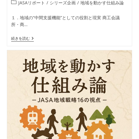
稿
稿
投
JASAリポート
/
シリーズ企画
/
地域を動かす仕組み論
者:
公
稿
開
カ
１．地域の“中間支援機能”としての役割と現実 商工会議
日:
テ
所・商…
ゴ
リ
地
続きを読む
ー:
域
を
動
か
す
仕
組
み
論
―
JASA
地
域
戦
略
16
の
視
点
【視