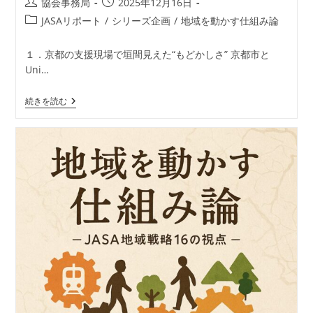
投
投
協会事務局
2025年12月16日
稿
稿
投
JASAリポート
/
シリーズ企画
/
地域を動かす仕組み論
者:
公
稿
開
カ
１．京都の支援現場で垣間見えた“もどかしさ” 京都市と
日:
テ
Uni…
ゴ
リ
地
続きを読む
ー:
域
を
動
か
す
仕
組
み
論
―
JASA
地
域
戦
略
16
の
視