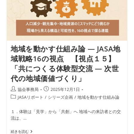
点
【視
点
１
６】
「地
方
支
援
の
地域を動かす仕組み論 ― JASA地
現
場
域戦略16の視点 【視点１５】
で
見
「共につくる体験型交流 ― 次世
え
て
代の地域価値づくり」
き
た“3
つ
投
投
協会事務局
2025年12月1日
の
稿
稿
壁”」
投
JASAリポート
/
シリーズ企画
/
地域を動かす仕組み論
者:
公
稿
開
カ
１．体験は「見学」から「共創」へ 地域への来訪者との交
日:
テ
流は、…
ゴ
リ
地
続きを読む