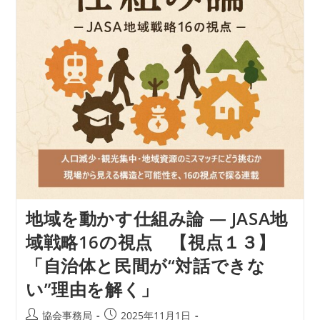
JASA
地
域
戦
略
16
の
視
点
【視
点
１
４】
「文
化
財
を“触
れ
地域を動かす仕組み論 ― JASA地
ら
れ
域戦略16の視点 【視点１３】
る
資
「自治体と民間が“対話できな
源”に
変
い”理由を解く」
え
る
に
投
投
協会事務局
2025年11月1日
は」