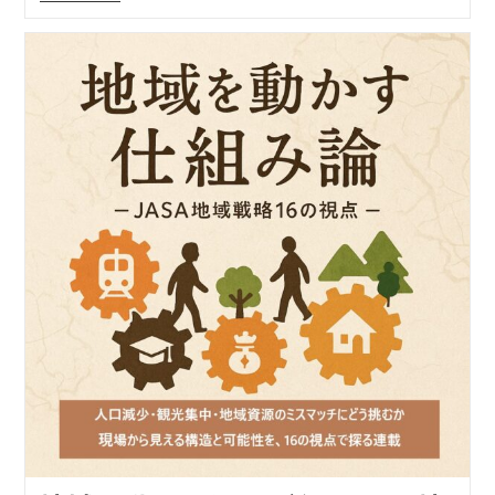
ー:
域
を
動
か
す
仕
組
み
論
―
JASA
地
域
戦
略
16
の
視
点
【視
点
１
５】
「共
に
つ
く
る