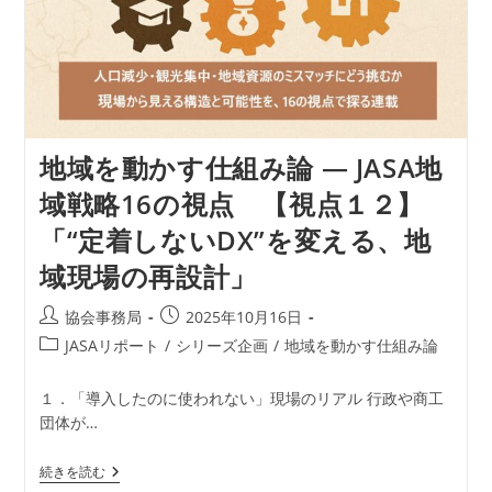
【視
点
１
３】
「自
治
体
と
民
地域を動かす仕組み論 ― JASA地
間
が“対
域戦略16の視点 【視点１２】
話
で
「“定着しないDX”を変える、地
き
な
域現場の再設計」
い”理
由
を
投
投
協会事務局
2025年10月16日
解
稿
稿
く」
投
JASAリポート
/
シリーズ企画
/
地域を動かす仕組み論
者:
公
稿
開
カ
１．「導入したのに使われない」現場のリアル 行政や商工
日:
テ
団体が…
ゴ
リ
地
続きを読む
ー:
域