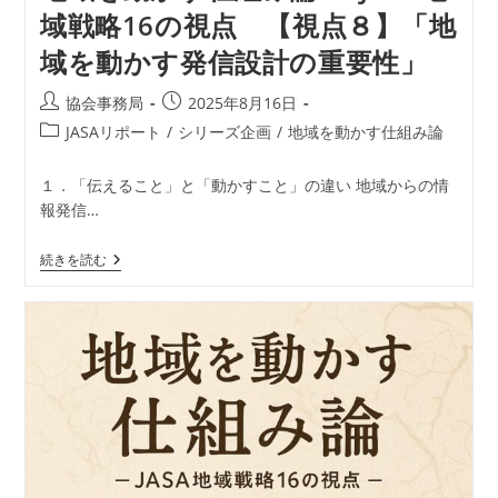
援
域戦略16の視点 【視点８】「地
の
あ
域を動かす発信設計の重要性」
り
方
と
投
投
協会事務局
2025年8月16日
は
稿
稿
投
JASAリポート
/
シリーズ企画
/
地域を動かす仕組み論
者:
公
稿
開
カ
１．「伝えること」と「動かすこと」の違い 地域からの情
日:
テ
報発信…
ゴ
リ
地
続きを読む
ー:
域
を
動
か
す
仕
組
み
論
―
JASA
地
域