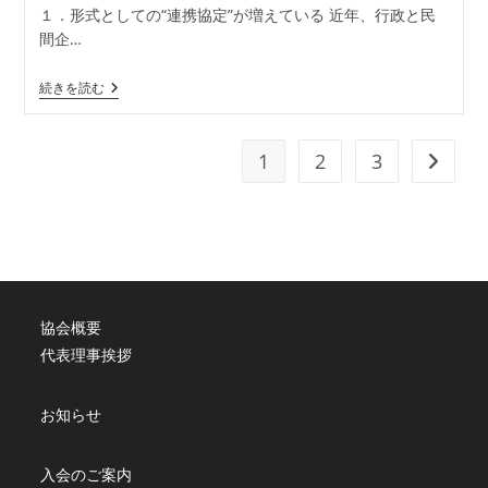
開
カ
１．形式としての“連携協定”が増えている 近年、行政と民
日:
テ
間企…
ゴ
リ
地
続きを読む
ー:
域
を
動
か
1
2
3
次のペ
す
仕
組
み
論
―
JASA
地
域
協会概要
戦
略
代表理事挨拶
16
の
視
お知らせ
点
【視
点
７】
入会のご案内