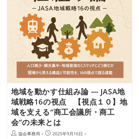
JASA
地
域
戦
略
16
の
視
点
【視
点
１
１】
「観
光
人
材“不
足”で
地域を動かす仕組み論 ― JASA地
は
な
域戦略16の視点 【視点１０】地
く“設
計
域を支える“商工会議所・商工
ミ
ス”で
会”の未来とは
は
な
い
投
投
協会事務局
2025年9月16日
か？」