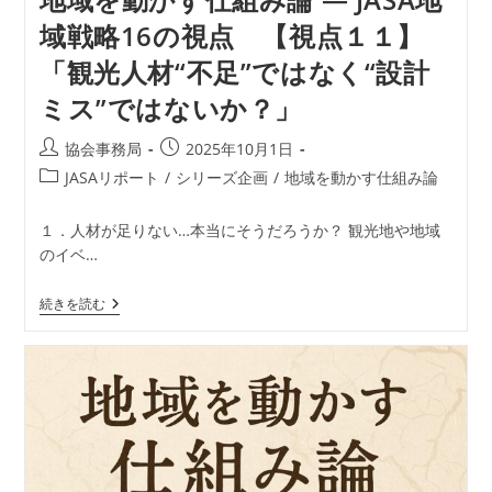
変
域戦略16の視点 【視点１１】
え
る、
「観光人材“不足”ではなく“設計
地
域
ミス”ではないか？」
現
場
の
投
投
協会事務局
2025年10月1日
再
稿
稿
設
投
JASAリポート
/
シリーズ企画
/
地域を動かす仕組み論
計」
者:
公
稿
開
カ
１．人材が足りない…本当にそうだろうか？ 観光地や地域
日:
テ
のイベ…
ゴ
リ
地
続きを読む
ー:
域
を
動
か
す
仕
組
み
論
―