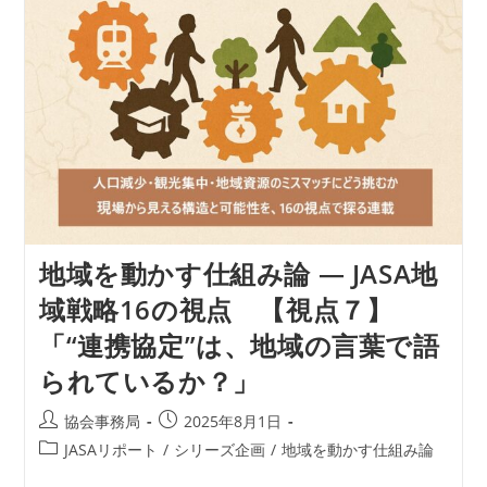
戦
略
16
の
視
点
【視
点
８】
「地
域
を
動
か
す
地域を動かす仕組み論 ― JASA地
発
信
域戦略16の視点 【視点７】
設
計
「“連携協定”は、地域の言葉で語
の
重
られているか？」
要
性」
投
投
協会事務局
2025年8月1日
稿
稿
投
JASAリポート
/
シリーズ企画
/
地域を動かす仕組み論
者:
公
稿