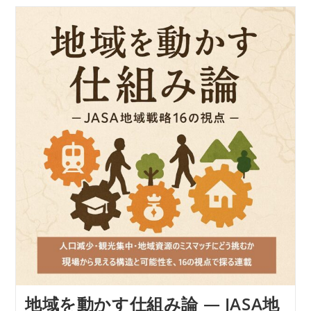
を
動
か
す
仕
組
み
論
―
JASA
地
域
戦
略
16
の
視
点
【視
点
９】“地
域
が
主
語”に
な
る
地域を動かす仕組み論 ― JASA地
支