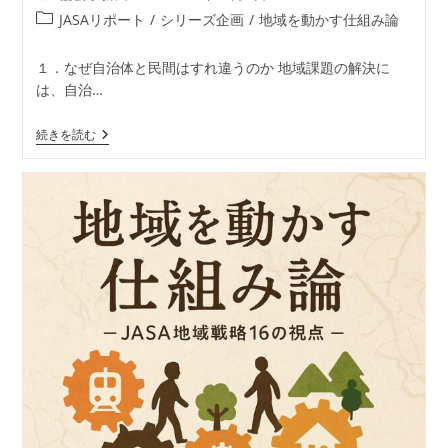
稿
稿
投
JASAリポート
/
シリーズ企画
/
地域を動かす仕組み論
者:
公
稿
開
カ
１．なぜ自治体と民間はすれ違うのか 地域課題の解決に
日:
テ
は、自治…
ゴ
リ
地
続きを読む
ー:
域
を
動
か
す
仕
組
み
論
―
JASA
地
域
戦
略
16
の
視
点