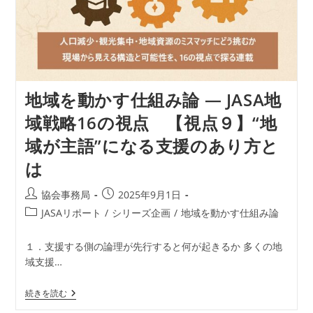
点
１
０】
地
域
を
支
え
地域を動かす仕組み論 ― JASA地
る“商
工
域戦略16の視点 【視点９】“地
会
議
域が主語”になる支援のあり方と
所・
商
は
工
会”の
未
投
投
協会事務局
2025年9月1日
来
稿
稿
と
投
JASAリポート
/
シリーズ企画
/
地域を動かす仕組み論
は
者:
公
稿
開
カ
１．支援する側の論理が先行すると何が起きるか 多くの地
日:
テ
域支援…
ゴ
リ
地
続きを読む
ー:
域