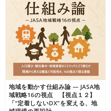
み
論
―
JASA
地
域
戦
略
16
の
視
点
【視
点
１
３】
「自
治
体
と
民
地域を動かす仕組み論 ― JASA地
間
が“対
域戦略16の視点 【視点１２】
話
で
「“定着しないDX”を変える、地
き
な
い”理