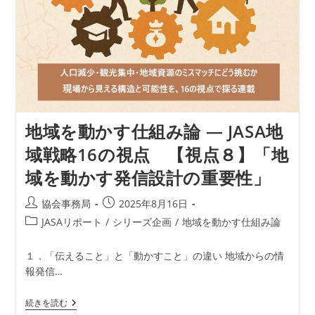
視
点
【視
点
９】“地
域
が
主
語”に
な
る
地域を動かす仕組み論 ― JASA地
支
援
域戦略16の視点 【視点８】「地
の
あ
域を動かす発信設計の重要性」
り
方
と
投
投
協会事務局
2025年8月16日
は
稿
稿
投
JASAリポート
/
シリーズ企画
/
地域を動かす仕組み論
者:
公
稿
開
カ
１．「伝えること」と「動かすこと」の違い 地域からの情
日:
テ
報発信…
ゴ
リ
地
続きを読む
ー:
域