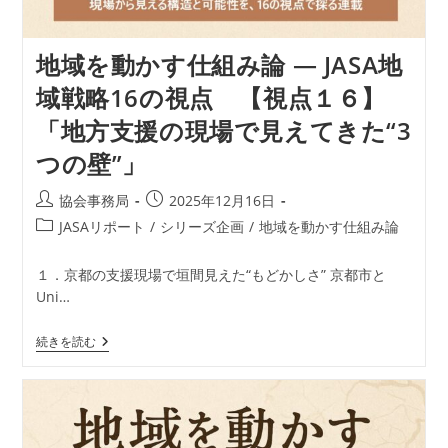
地域を動かす仕組み論 ― JASA地
域戦略16の視点 【視点１６】
「地方支援の現場で見えてきた“3
つの壁”」
投
投
協会事務局
2025年12月16日
稿
稿
投
JASAリポート
/
シリーズ企画
/
地域を動かす仕組み論
者:
公
稿
開
カ
１．京都の支援現場で垣間見えた“もどかしさ” 京都市と
日:
テ
Uni…
ゴ
リ
地
続きを読む
ー:
域
を
動
か
す
仕