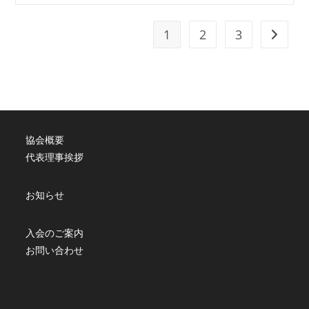
を
動
か
1
2
3
次のペ
す
仕
組
み
論
―
JASA
地
域
協会概要
戦
略
代表理事挨拶
16
の
視
お知らせ
点
【視
点
８】
入会のご案内
「地
お問い合わせ
域
を
動
か
す
発