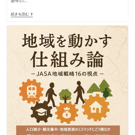
新年の…
日:
ゴ
リ
2026
続きを読む
ー:
年・
年
頭
所
感