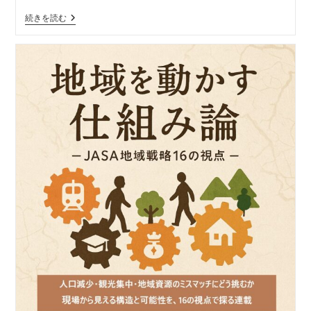
リ
地
続きを読む
ー:
域
を
動
か
す
仕
組
み
論
―
JASA
地
域
戦
略
16
の
視
点
【視
点
１
１】
「観
光
人