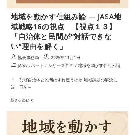
財
を“触
れ
地域を動かす仕組み論 ― JASA地
ら
れ
域戦略16の視点 【視点１３】
る
資
「自治体と民間が“対話できな
源”に
変
い”理由を解く」
え
る
に
投
投
協会事務局
2025年11月1日
は」
稿
稿
投
JASAリポート
/
シリーズ企画
/
地域を動かす仕組み論
者:
公
稿
開
カ
１．なぜ自治体と民間はすれ違うのか 地域課題の解決に
日:
テ
は、自治…
ゴ
リ
地
続きを読む
ー:
域
を
動
か
す
仕
組