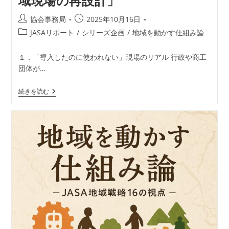
域現場の再設計」
由
を
投
投
協会事務局
2025年10月16日
解
稿
稿
く」
投
JASAリポート
/
シリーズ企画
/
地域を動かす仕組み論
者:
公
稿
開
カ
１．「導入したのに使われない」現場のリアル 行政や商工
日:
テ
団体が…
ゴ
リ
地
続きを読む
ー:
域
を
動
か
す
仕
組
み
論
―
JASA
地
域
戦
略
16