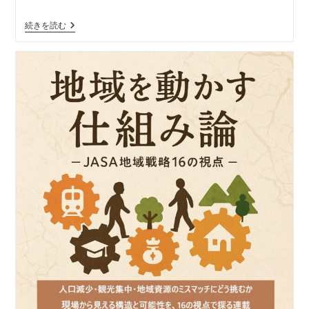
ゴ
り」
リ
地
続きを読む
ー:
域
を
動
か
す
仕
組
み
論
―
JASA
地
域
戦
略
16
の
視
点
【視
点
１
４】
「文
化