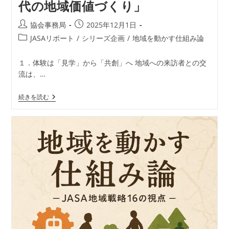
代の地域価値づくり」
き
た“3
つ
投
投
協会事務局
2025年12月1日
の
稿
稿
壁”」
投
JASAリポート
/
シリーズ企画
/
地域を動かす仕組み論
者:
公
稿
開
カ
１．体験は「見学」から「共創」へ 地域への来訪者との交
日:
テ
流は、…
ゴ
リ
地
続きを読む
ー:
域
を
動
か
す
仕
組
み
論
―
JASA
地
域
戦
略
16