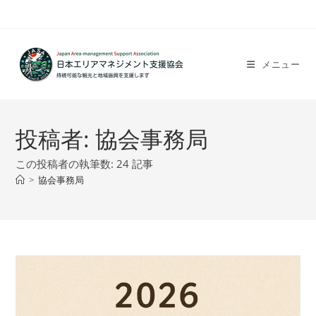
コ
ン
テ
ン
メニュー
ツ
へ
ス
投稿者:
協会事務局
キ
ッ
この投稿者の執筆数: 24 記事
プ
>
協会事務局