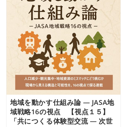
組
み
論
―
JASA
地
域
戦
略
16
の
視
点
【視
点
１
６】
「地
方
支
援
の
地域を動かす仕組み論 ― JASA地
現
場
域戦略16の視点 【視点１５】
で
見
「共につくる体験型交流 ― 次世
え
て