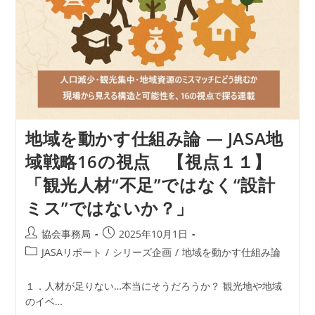
の
視
点
【視
点
１
２】
「“定
着
し
な
い
地域を動かす仕組み論 ― JASA地
DX”を
変
域戦略16の視点 【視点１１】
え
る、
「観光人材“不足”ではなく“設計
地
域
ミス”ではないか？」
現
場
の
投
投
協会事務局
2025年10月1日
再
稿
稿
設
投
JASAリポート
/
シリーズ企画
/
地域を動かす仕組み論
計」
者:
公
稿
開
カ
１．人材が足りない…本当にそうだろうか？ 観光地や地域
日:
テ
のイベ…
ゴ