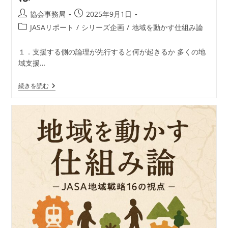
会”の
未
投
投
協会事務局
2025年9月1日
来
稿
稿
と
投
JASAリポート
/
シリーズ企画
/
地域を動かす仕組み論
は
者:
公
稿
開
カ
１．支援する側の論理が先行すると何が起きるか 多くの地
日:
テ
域支援…
ゴ
リ
地
続きを読む
ー:
域
を
動
か
す
仕
組
み
論
―
JASA
地
域
戦
略
16
の