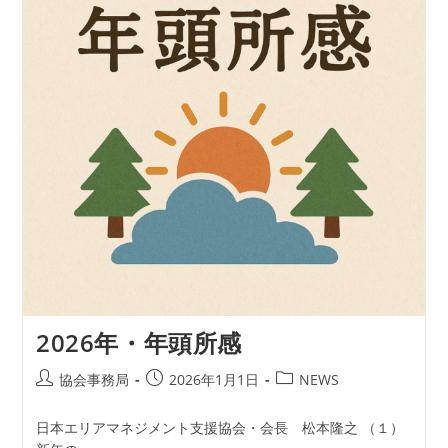
2026年・年頭所感
投
投
投
協会事務局
2026年1月1日
NEWS
稿
稿
稿
者:
公
カ
日本エリアマネジメント支援協会・会長 松本隆之 （１）
開
テ