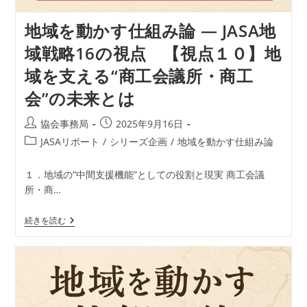
材“不
足”で
地域を動かす仕組み論 ― JASA地
は
な
域戦略16の視点 【視点１０】地
く“設
計
域を支える“商工会議所・商工
ミ
ス”で
会”の未来とは
は
な
い
投
投
協会事務局
2025年9月16日
か？」
稿
稿
投
JASAリポート
/
シリーズ企画
/
地域を動かす仕組み論
者:
公
稿
開
カ
１．地域の“中間支援機能”としての役割と現実 商工会議
日:
テ
所・商…
ゴ
リ
地
続きを読む
ー:
域
を
動
か
す
仕
組