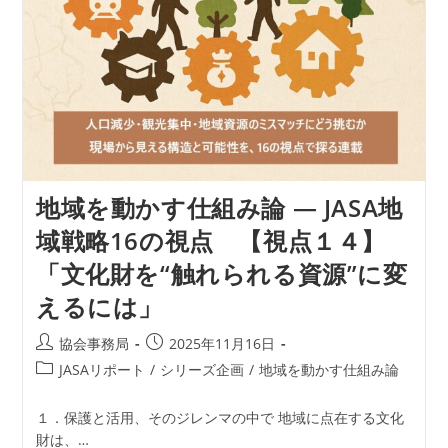
の
視
点
【視
点
１
５】
「共
に
つ
く
る
地域を動かす仕組み論 ― JASA地
体
験
域戦略16の視点 【視点１４】
型
交
「文化財を“触れられる資源”に変
流
―
えるには」
次
世
代
投
投
協会事務局
2025年11月16日
の
稿
稿
地
投
JASAリポート
/
シリーズ企画
/
地域を動かす仕組み論
域
者:
公
稿
価
開
カ
値
１．保護と活用、そのジレンマの中で 地域に点在する文化
日:
づ
テ
財は、…
く