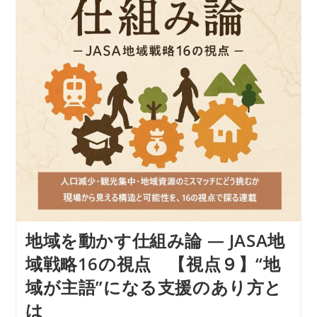
み
論
―
JASA
地
域
戦
略
16
の
視
点
【視
点
１
０】
地
域
を
支
え
地域を動かす仕組み論 ― JASA地
る“商
工
域戦略16の視点 【視点９】“地
会
議
域が主語”になる支援のあり方と
所・
商
は
工